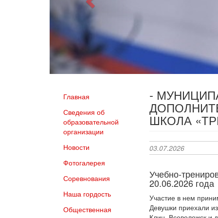
- МУНИЦИ
Главная
ДОПОЛНИТ
Сведения об
ШКОЛА «Т
образовательной
организации
Новости
03.07.2026
Фотогалерея
Учебно-трениро
Соревнования
20.06.2026 года
Наша гордость
Участие в нем прини
Девушки приехали из
Общественная
Клин, Всеволожск и д