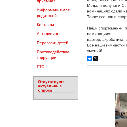
приемная
Медали получили Сви
Информация для
номинациях сдали на
родителей
Также все наши спор
Контакты
Наши спортсменки п
Антидопинг
номинациях:
партер, акробатика,
Перевозки детей
Все наши гимнастки 
умений!
Противодействие
коррупции
ГТО
Отсутствуют
актуальные
опросы