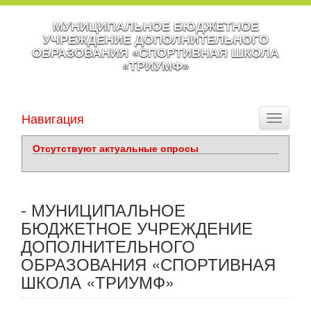
МУНИЦИПАЛЬНОЕ БЮДЖЕТНОЕ
УЧРЕЖДЕНИЕ ДОПОЛНИТЕЛЬНОГО
ОБРАЗОВАНИЯ «СПОРТИВНАЯ ШКОЛА
«ТРИУМФ»
Навигация
Toggle
navigati
Отсутствуют актуальные опросы
- МУНИЦИПАЛЬНОЕ
БЮДЖЕТНОЕ УЧРЕЖДЕНИЕ
ДОПОЛНИТЕЛЬНОГО
ОБРАЗОВАНИЯ «СПОРТИВНАЯ
ШКОЛА «ТРИУМФ»