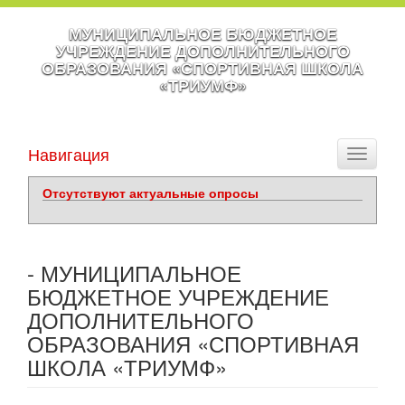
МУНИЦИПАЛЬНОЕ БЮДЖЕТНОЕ
УЧРЕЖДЕНИЕ ДОПОЛНИТЕЛЬНОГО
ОБРАЗОВАНИЯ «СПОРТИВНАЯ ШКОЛА
«ТРИУМФ»
Навигация
Toggle
navigati
Отсутствуют актуальные опросы
- МУНИЦИПАЛЬНОЕ
БЮДЖЕТНОЕ УЧРЕЖДЕНИЕ
ДОПОЛНИТЕЛЬНОГО
ОБРАЗОВАНИЯ «СПОРТИВНАЯ
ШКОЛА «ТРИУМФ»