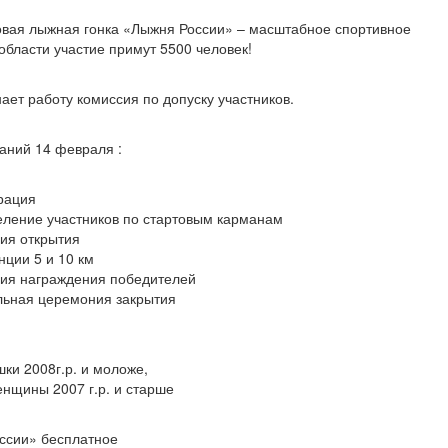
овая лыжная гонка «Лыжня России» – масштабное спортивное
области участие примут 5500 человек!
ает работу комиссия по допуску участников.
аний 14 февраля :
трация
еление участников по стартовым карманам
ия открытия
нции 5 и 10 км
ния награждения победителей
льная церемония закрытия
ки 2008г.р. и моложе,
енщины 2007 г.р. и старше
ссии» бесплатное