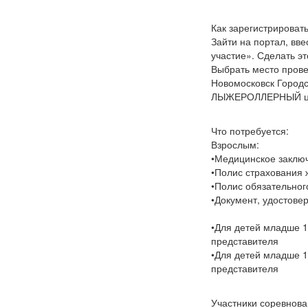
Как зарегистрироват
Зайти на портал, вве
участие». Сделать э
Выбрать место провед
Новомосковск Городск
ЛЫЖЕРОЛЛЕРНЫЙ цен
Что потребуется:
Взрослым:
•Медицинское заключ
•Полис страхования 
•Полис обязательног
•Документ, удостове
•Для детей младше 1
представителя
•Для детей младше 1
представителя
Участники соревнова