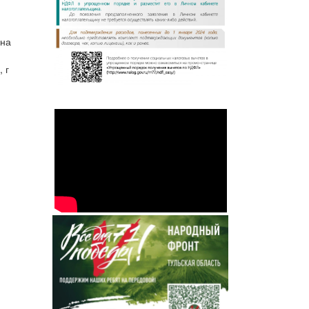
 на
 г