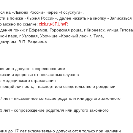
ься на «Лыжню России» через «Госуслуги».
сти в поиске «Лыжня России», далее нажать на кнопку «Записаться
то можно по ссылке:
clck.ru/3RUhvP
.
ения гонки: г Ефремов, Городская роща, г Киреевск, улица Титова,
ой парк, г Узловая, Урочище «Красный лес»,г. Тула,
тр им. В.П. Веденина.
ение о допуске к соревнованиям
жизни и здоровья от несчастных случаев
о медицинского страхования
ряющий личность, - паспорт или свидетельство о рождении
7 лет - письменное согласие родителя или другого законного
3 лет - сопровождение родителя или другого законного
ния до 17 лет включительно допускаются только при наличии