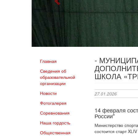
- МУНИЦИ
Главная
ДОПОЛНИТ
Сведения об
ШКОЛА «Т
образовательной
организации
Новости
27.01.2026
Фотогалерея
14 февраля сос
Соревнования
России"
Наша гордость
Министерство спорта
состоится старт XLI
Общественная