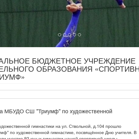
ПАЛЬНОЕ БЮДЖЕТНОЕ УЧРЕЖДЕНИЕ
ЕЛЬНОГО ОБРАЗОВАНИЯ «СПОРТИВ
РИУМФ»
ва МБУДО СШ "Триумф" по художественной
художественной гимнастики на ул. Ствольной, д.104 прошло
мф" по художественной гимнастике, посвящённое Дню учителя. В
яли участие 92 юных гимнастки нашей спортивной школы.