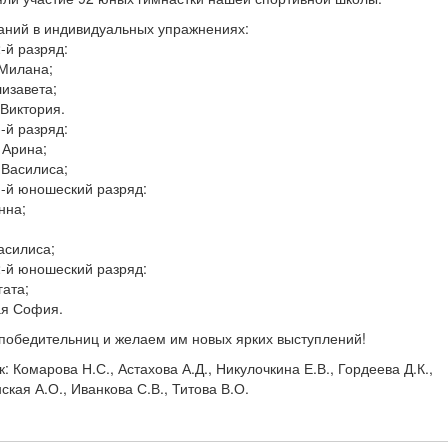
аний в индивидуальных упражнениях:
-й разряд:
 Милана;
изавета;
Виктория.
-й разряд:
 Арина;
 Василиса;
1-й юношеский разряд:
нна;
асилиса;
2-й юношеский разряд:
гата;
ая София.
победительниц и желаем им новых ярких выступлений!
 Комарова Н.С., Астахова А.Д., Никулочкина Е.В., Гордеева Д.К.,
ская А.О., Иванкова С.В., Титова В.О.