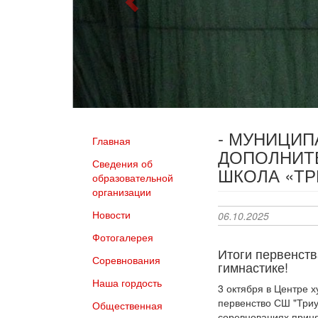
- МУНИЦИ
Главная
ДОПОЛНИТ
Сведения об
ШКОЛА «Т
образовательной
организации
Новости
06.10.2025
Фотогалерея
Итоги первенст
Соревнования
гимнастике!
Наша гордость
3 октября в Центре 
первенство СШ "Триу
Общественная
соревнованиях прин