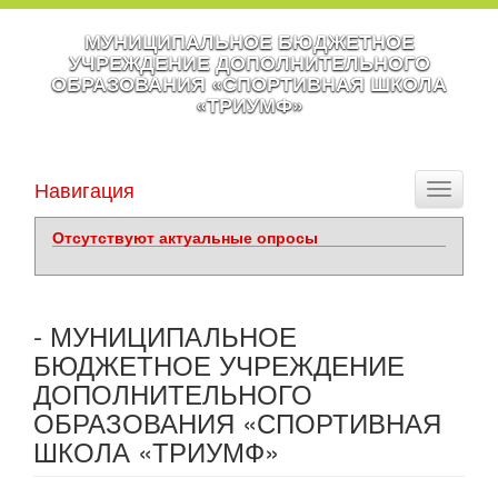
МУНИЦИПАЛЬНОЕ БЮДЖЕТНОЕ
УЧРЕЖДЕНИЕ ДОПОЛНИТЕЛЬНОГО
ОБРАЗОВАНИЯ «СПОРТИВНАЯ ШКОЛА
«ТРИУМФ»
Навигация
Toggle
navigati
Отсутствуют актуальные опросы
- МУНИЦИПАЛЬНОЕ
БЮДЖЕТНОЕ УЧРЕЖДЕНИЕ
ДОПОЛНИТЕЛЬНОГО
ОБРАЗОВАНИЯ «СПОРТИВНАЯ
ШКОЛА «ТРИУМФ»