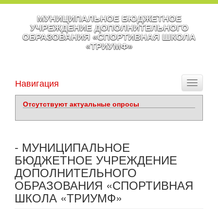
МУНИЦИПАЛЬНОЕ БЮДЖЕТНОЕ
УЧРЕЖДЕНИЕ ДОПОЛНИТЕЛЬНОГО
ОБРАЗОВАНИЯ «СПОРТИВНАЯ ШКОЛА
«ТРИУМФ»
Навигация
Toggle
navigati
Отсутствуют актуальные опросы
- МУНИЦИПАЛЬНОЕ
БЮДЖЕТНОЕ УЧРЕЖДЕНИЕ
ДОПОЛНИТЕЛЬНОГО
ОБРАЗОВАНИЯ «СПОРТИВНАЯ
ШКОЛА «ТРИУМФ»