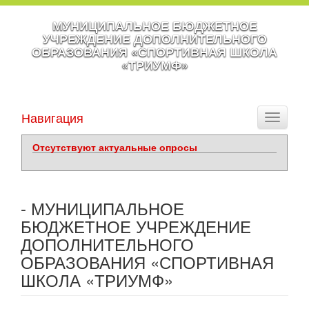
МУНИЦИПАЛЬНОЕ БЮДЖЕТНОЕ
УЧРЕЖДЕНИЕ ДОПОЛНИТЕЛЬНОГО
ОБРАЗОВАНИЯ «СПОРТИВНАЯ ШКОЛА
«ТРИУМФ»
Навигация
Toggle
navigati
Отсутствуют актуальные опросы
- МУНИЦИПАЛЬНОЕ
БЮДЖЕТНОЕ УЧРЕЖДЕНИЕ
ДОПОЛНИТЕЛЬНОГО
ОБРАЗОВАНИЯ «СПОРТИВНАЯ
ШКОЛА «ТРИУМФ»