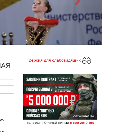
Версия для слабовидящих
НАЯ
т-
я и