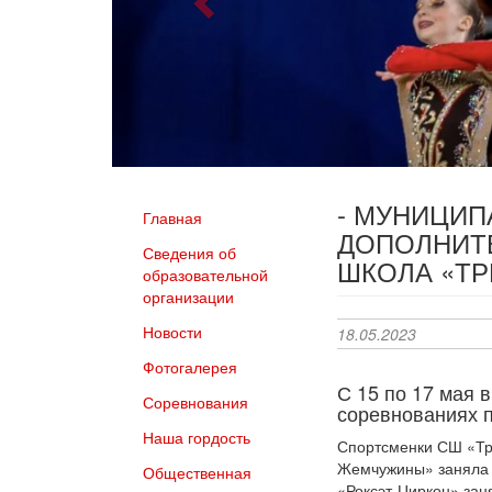
- МУНИЦИ
Главная
ДОПОЛНИТ
Сведения об
ШКОЛА «Т
образовательной
организации
Новости
18.05.2023
Фотогалерея
С 15 по 17 мая 
Соревнования
соревнованиях п
Наша гордость
Спортсменки СШ «Три
Жемчужины» заняла -
Общественная
«Роксэт-Циркон» зан