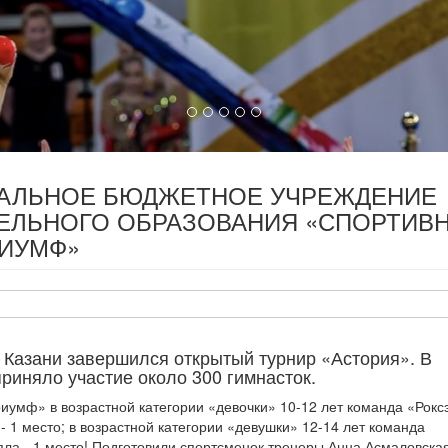
ПАЛЬНОЕ БЮДЖЕТНОЕ УЧРЕЖДЕНИЕ
ЕЛЬНОГО ОБРАЗОВАНИЯ «СПОРТИВ
РИУМФ»
в Казани завершился открытый турнир «Астория». В
риняло участие около 300 гимнасток.
умф» в возрастной категории «девочки» 10-12 лет команда «Роксэ
 1 место; в возрастной категории «девушки» 12-14 лет команда
яла - 1 место! Подготовили спортсменок тренеры Анна Асмаловска