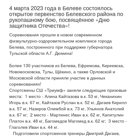
4 марта 2023 года в Белеве состоялось
открытое первенство Белевского района по
рукопашному бою, посвящённое «Дню
защитника Отечества»!
Соревнования прошли в новом современном
физкультурно-оздоровительном комплексе города
Белева, построенного при поддержке губернатора
Тульской области А.Г. Дюмина!
Более 130 участников из Белева, Ефремова, Киреевска,
Новомосковска, Тулы, Щёкино, а также Орловской и
Московской области приняли участие в данных
соревнованиях!
Спортсмены СШ «Триумф» заняли следующие призовые
места: 1 место - Алина Кайтазова в.к. 53 кг, Чеканихин
Игорь в.к. 67 кг, Кайтазов Руслан в.к. 52 кг, Дагаев Кирилл
в.к. 57 кг, Назиров Олимбой в.к. 73 кг, Ульянов Анатолий
в.к. 67 кг; 2 место - Мартинес Иван в.к. 62 кг, Капитулин
Платон в.к. 48 кг, Багомедов Магомед в.к. 62 кг; 3 место -
Глаголев Иван в.к. 44 кг.
Подготовили спортсменов тренеры Дмитрий Дагаев,