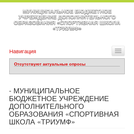
МУНИЦИПАЛЬНОЕ БЮДЖЕТНОЕ
УЧРЕЖДЕНИЕ ДОПОЛНИТЕЛЬНОГО
ОБРАЗОВАНИЯ «СПОРТИВНАЯ ШКОЛА
«ТРИУМФ»
Навигация
Toggle
navigati
Отсутствуют актуальные опросы
- МУНИЦИПАЛЬНОЕ
БЮДЖЕТНОЕ УЧРЕЖДЕНИЕ
ДОПОЛНИТЕЛЬНОГО
ОБРАЗОВАНИЯ «СПОРТИВНАЯ
ШКОЛА «ТРИУМФ»