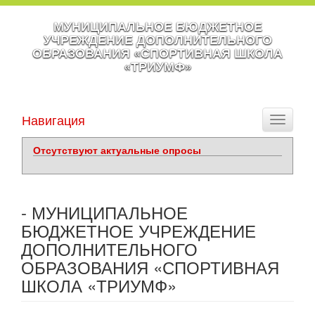
МУНИЦИПАЛЬНОЕ БЮДЖЕТНОЕ
УЧРЕЖДЕНИЕ ДОПОЛНИТЕЛЬНОГО
ОБРАЗОВАНИЯ «СПОРТИВНАЯ ШКОЛА
«ТРИУМФ»
Навигация
Toggle
navigati
Отсутствуют актуальные опросы
- МУНИЦИПАЛЬНОЕ
БЮДЖЕТНОЕ УЧРЕЖДЕНИЕ
ДОПОЛНИТЕЛЬНОГО
ОБРАЗОВАНИЯ «СПОРТИВНАЯ
ШКОЛА «ТРИУМФ»