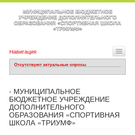
МУНИЦИПАЛЬНОЕ БЮДЖЕТНОЕ
УЧРЕЖДЕНИЕ ДОПОЛНИТЕЛЬНОГО
ОБРАЗОВАНИЯ «СПОРТИВНАЯ ШКОЛА
«ТРИУМФ»
Навигация
Toggle
navigati
Отсутствуют актуальные опросы
- МУНИЦИПАЛЬНОЕ
БЮДЖЕТНОЕ УЧРЕЖДЕНИЕ
ДОПОЛНИТЕЛЬНОГО
ОБРАЗОВАНИЯ «СПОРТИВНАЯ
ШКОЛА «ТРИУМФ»