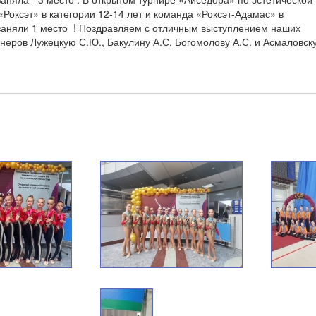
«Роксэт» в категории 12-14 лет и команда «Роксэт-Адамас» в
 заняли 1 место ! Поздравляем с отличным выступлением наших
енеров Лужецкую С.Ю., Бакулину А.С, Богомолову А.С. и Асмаловск