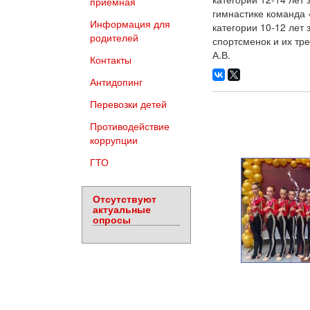
приемная
гимнастике команда 
Информация для
категории 10-12 лет
родителей
спортсменок и их тр
А.В.
Контакты
Антидопинг
Перевозки детей
Противодействие
коррупции
ГТО
Отсутствуют
актуальные
опросы