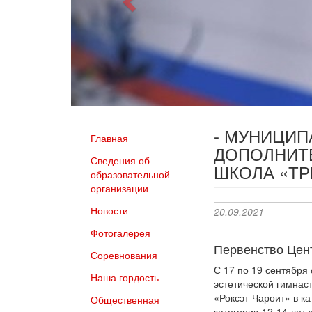
- МУНИЦИ
Главная
ДОПОЛНИТ
Сведения об
ШКОЛА «Т
образовательной
организации
Новости
20.09.2021
Фотогалерея
Первенство Цен
Соревнования
С 17 по 19 сентября
Наша гордость
эстетической гимна
«Роксэт-Чароит» в к
Общественная
категории 12-14 лет 