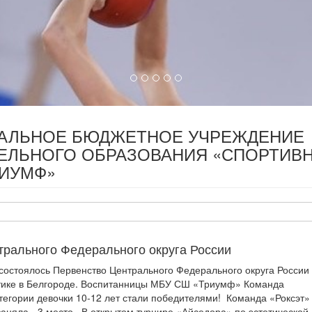
ПАЛЬНОЕ БЮДЖЕТНОЕ УЧРЕЖДЕНИЕ
ЕЛЬНОГО ОБРАЗОВАНИЯ «СПОРТИВ
РИУМФ»
трального Федерального округа России
 состоялось Первенство Центрального Федерального округа России
стике в Белгороде. Воспитанницы МБУ СШ «Триумф» Команда
атегории девочки 10-12 лет стали победителями! Команда «Роксэт»
заняла - 3 место . В открытом турнире «Айседора» по эстетической