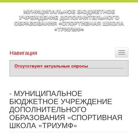
МУНИЦИПАЛЬНОЕ БЮДЖЕТНОЕ
УЧРЕЖДЕНИЕ ДОПОЛНИТЕЛЬНОГО
ОБРАЗОВАНИЯ «СПОРТИВНАЯ ШКОЛА
«ТРИУМФ»
Навигация
Toggle
navigati
Отсутствуют актуальные опросы
- МУНИЦИПАЛЬНОЕ
БЮДЖЕТНОЕ УЧРЕЖДЕНИЕ
ДОПОЛНИТЕЛЬНОГО
ОБРАЗОВАНИЯ «СПОРТИВНАЯ
ШКОЛА «ТРИУМФ»