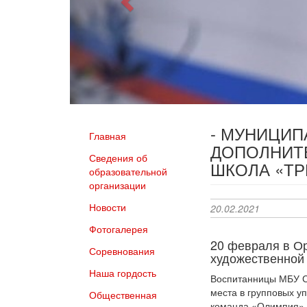
- МУНИЦИ
Главная
ДОПОЛНИТ
Сведения об
ШКОЛА «Т
образовательной
организации
Новости
20.02.2021
Фотогалерея
20 февраля в Ор
Соревнования
художественной 
Наша гордость
Воспитанницы МБУ С
места в групповых у
Общественная
команда «Олимпия» и