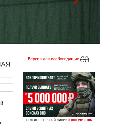
Версия для слабовидящих
НАЯ
ой
: