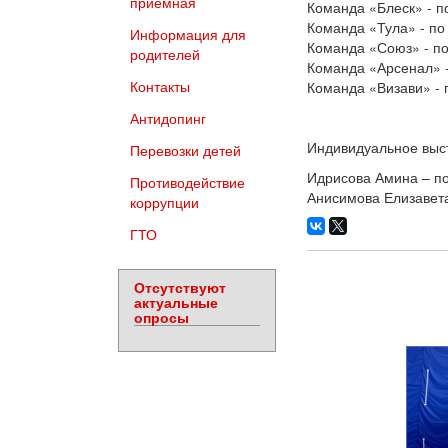
приемная
Команда «Блеск» - п
Команда «Тула» - по
Информация для
Команда «Союз» - п
родителей
Команда «Арсенал» -
Контакты
Команда «Визави» - 
Антидопинг
Индивидуальное выс
Перевозки детей
Идрисова Амина – п
Противодействие
Анисимова Елизавета
коррупции
ГТО
Отсутствуют
актуальные
опросы