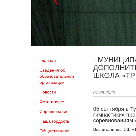
- МУНИЦИ
Главная
ДОПОЛНИТ
Сведения об
ШКОЛА «Т
образовательной
организации
Новости
07.09.2020
Фотогалерея
05 сентября в Т
Соревнования
гимнастики» пр
соревнованиям 
Наша гордость
Воспитанницы СШ «Т
Общественная