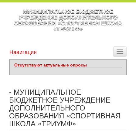
МУНИЦИПАЛЬНОЕ БЮДЖЕТНОЕ
УЧРЕЖДЕНИЕ ДОПОЛНИТЕЛЬНОГО
ОБРАЗОВАНИЯ «СПОРТИВНАЯ ШКОЛА
«ТРИУМФ»
Навигация
Toggle
navigati
Отсутствуют актуальные опросы
- МУНИЦИПАЛЬНОЕ
БЮДЖЕТНОЕ УЧРЕЖДЕНИЕ
ДОПОЛНИТЕЛЬНОГО
ОБРАЗОВАНИЯ «СПОРТИВНАЯ
ШКОЛА «ТРИУМФ»