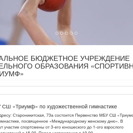
ПАЛЬНОЕ БЮДЖЕТНОЕ УЧРЕЖДЕНИЕ
ЕЛЬНОГО ОБРАЗОВАНИЯ «СПОРТИВ
РИУМФ»
 СШ «Триумф» по художественной гимнастике
адресу: Староникитская, 73а состоится Первенство МБУ СШ «Триу
гимнастике, посвященное «Международному женскому дню». В
т участие спортсмены от 3-его юношеского до 1-ого взрослого
евнований в 15.00. Парад награждения в 19.00.