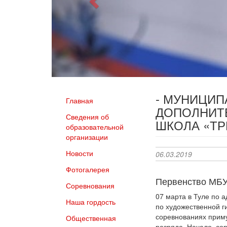
- МУНИЦИ
Главная
ДОПОЛНИТ
Сведения об
ШКОЛА «Т
образовательной
организации
Новости
06.03.2019
Фотогалерея
Первенство МБУ
Соревнования
07 марта в Туле по 
Наша гордость
по художественной 
соревнованиях приму
Общественная
разряда. Начало сор