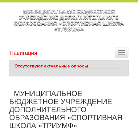
МУНИЦИПАЛЬНОЕ БЮДЖЕТНОЕ
УЧРЕЖДЕНИЕ ДОПОЛНИТЕЛЬНОГО
ОБРАЗОВАНИЯ «СПОРТИВНАЯ ШКОЛА
«ТРИУМФ»
Навигация
Toggle
navigati
Отсутствуют актуальные опросы
- МУНИЦИПАЛЬНОЕ
БЮДЖЕТНОЕ УЧРЕЖДЕНИЕ
ДОПОЛНИТЕЛЬНОГО
ОБРАЗОВАНИЯ «СПОРТИВНАЯ
ШКОЛА «ТРИУМФ»