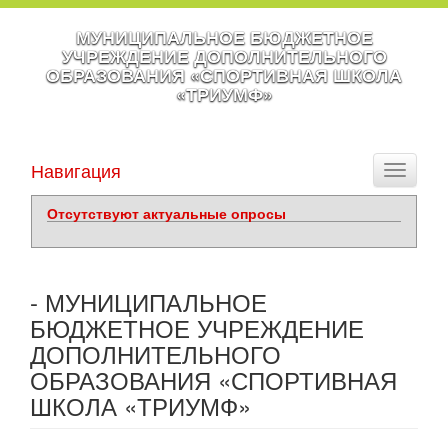
МУНИЦИПАЛЬНОЕ БЮДЖЕТНОЕ
УЧРЕЖДЕНИЕ ДОПОЛНИТЕЛЬНОГО
ОБРАЗОВАНИЯ «СПОРТИВНАЯ ШКОЛА
«ТРИУМФ»
Навигация
Toggle
navigati
Отсутствуют актуальные опросы
- МУНИЦИПАЛЬНОЕ
БЮДЖЕТНОЕ УЧРЕЖДЕНИЕ
ДОПОЛНИТЕЛЬНОГО
ОБРАЗОВАНИЯ «СПОРТИВНАЯ
ШКОЛА «ТРИУМФ»