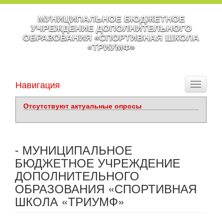
МУНИЦИПАЛЬНОЕ БЮДЖЕТНОЕ
УЧРЕЖДЕНИЕ ДОПОЛНИТЕЛЬНОГО
ОБРАЗОВАНИЯ «СПОРТИВНАЯ ШКОЛА
«ТРИУМФ»
Навигация
Toggle
navigati
Отсутствуют актуальные опросы
- МУНИЦИПАЛЬНОЕ
БЮДЖЕТНОЕ УЧРЕЖДЕНИЕ
ДОПОЛНИТЕЛЬНОГО
ОБРАЗОВАНИЯ «СПОРТИВНАЯ
ШКОЛА «ТРИУМФ»