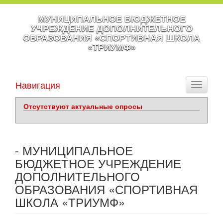
МУНИЦИПАЛЬНОЕ БЮДЖЕТНОЕ
УЧРЕЖДЕНИЕ ДОПОЛНИТЕЛЬНОГО
ОБРАЗОВАНИЯ «СПОРТИВНАЯ ШКОЛА
«ТРИУМФ»
Навигация
Toggle
navigati
Отсутствуют актуальные опросы
- МУНИЦИПАЛЬНОЕ
БЮДЖЕТНОЕ УЧРЕЖДЕНИЕ
ДОПОЛНИТЕЛЬНОГО
ОБРАЗОВАНИЯ «СПОРТИВНАЯ
ШКОЛА «ТРИУМФ»