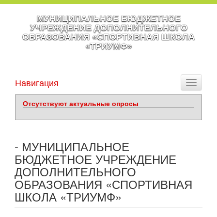
МУНИЦИПАЛЬНОЕ БЮДЖЕТНОЕ
УЧРЕЖДЕНИЕ ДОПОЛНИТЕЛЬНОГО
ОБРАЗОВАНИЯ «СПОРТИВНАЯ ШКОЛА
«ТРИУМФ»
Навигация
Toggle
navigati
Отсутствуют актуальные опросы
- МУНИЦИПАЛЬНОЕ
БЮДЖЕТНОЕ УЧРЕЖДЕНИЕ
ДОПОЛНИТЕЛЬНОГО
ОБРАЗОВАНИЯ «СПОРТИВНАЯ
ШКОЛА «ТРИУМФ»