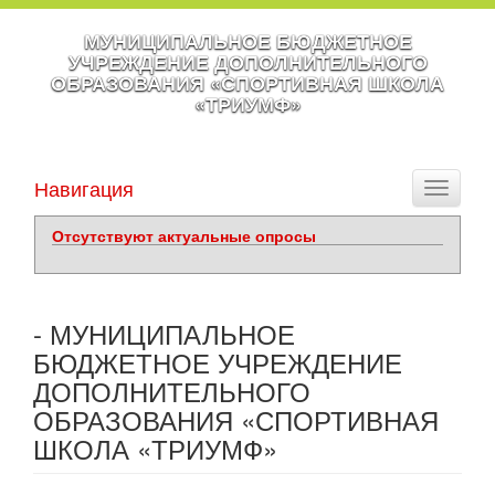
МУНИЦИПАЛЬНОЕ БЮДЖЕТНОЕ
УЧРЕЖДЕНИЕ ДОПОЛНИТЕЛЬНОГО
ОБРАЗОВАНИЯ «СПОРТИВНАЯ ШКОЛА
«ТРИУМФ»
Навигация
Toggle
navigati
Отсутствуют актуальные опросы
- МУНИЦИПАЛЬНОЕ
БЮДЖЕТНОЕ УЧРЕЖДЕНИЕ
ДОПОЛНИТЕЛЬНОГО
ОБРАЗОВАНИЯ «СПОРТИВНАЯ
ШКОЛА «ТРИУМФ»