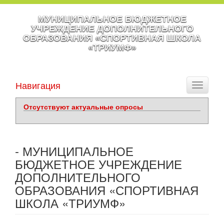
МУНИЦИПАЛЬНОЕ БЮДЖЕТНОЕ
УЧРЕЖДЕНИЕ ДОПОЛНИТЕЛЬНОГО
ОБРАЗОВАНИЯ «СПОРТИВНАЯ ШКОЛА
«ТРИУМФ»
Навигация
Toggle
navigati
Отсутствуют актуальные опросы
- МУНИЦИПАЛЬНОЕ
БЮДЖЕТНОЕ УЧРЕЖДЕНИЕ
ДОПОЛНИТЕЛЬНОГО
ОБРАЗОВАНИЯ «СПОРТИВНАЯ
ШКОЛА «ТРИУМФ»