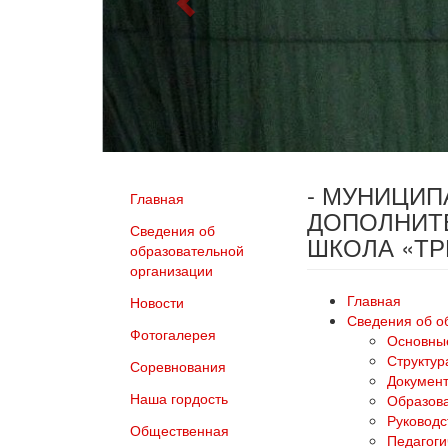
- МУНИЦИ
Главная
ДОПОЛНИТ
Сведения об
ШКОЛА «Т
образовательной
организации
Главная
Новости
Сведения об о
Фотогалерея
Основны
Структур
Соревнования
Докумен
Наша гордость
Образов
Руководс
Общественная
Педагоги