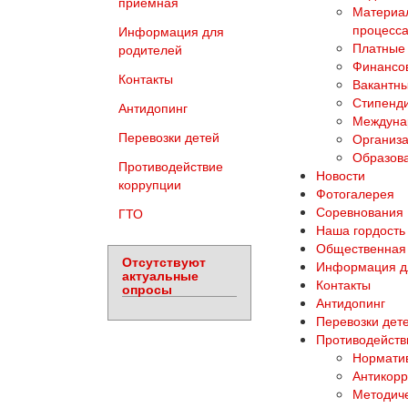
приемная
Материал
процесса
Информация для
Платные 
родителей
Финансов
Контакты
Вакантны
Стипенд
Антидопинг
Междуна
Перевозки детей
Организа
Образова
Противодействие
Новости
коррупции
Фотогалерея
Соревнования
ГТО
Наша гордость
Общественная
Отсутствуют
Информация д
актуальные
Контакты
опросы
Антидопинг
Перевозки дет
Противодейств
Норматив
Антикорр
Методич