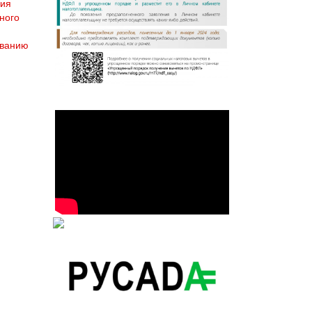
ния
ного
ованию