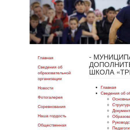
- МУНИЦИ
Главная
ДОПОЛНИТ
Сведения об
ШКОЛА «Т
образовательной
организации
Главная
Новости
Сведения об о
Фотогалерея
Основны
Структур
Соревнования
Докумен
Наша гордость
Образов
Руководс
Общественная
Педагоги