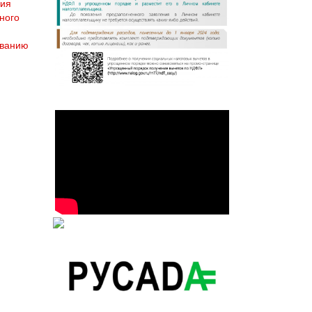
ния
ного
ованию