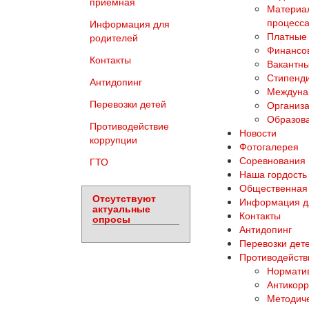
приемная
Материал
процесса
Информация для
Платные 
родителей
Финансов
Контакты
Вакантны
Стипенд
Антидопинг
Междуна
Перевозки детей
Организа
Образова
Противодействие
Новости
коррупции
Фотогалерея
Соревнования
ГТО
Наша гордость
Общественная
Отсутствуют
Информация д
актуальные
Контакты
опросы
Антидопинг
Перевозки дет
Противодейств
Норматив
Антикорр
Методич