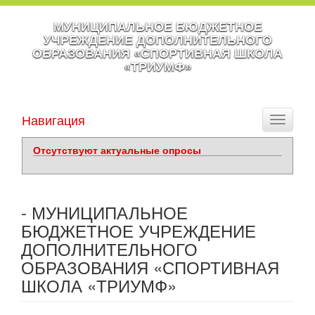
МУНИЦИПАЛЬНОЕ БЮДЖЕТНОЕ
УЧРЕЖДЕНИЕ ДОПОЛНИТЕЛЬНОГО
ОБРАЗОВАНИЯ «СПОРТИВНАЯ ШКОЛА
«ТРИУМФ»
Навигация
Toggle
navigati
Отсутствуют актуальные опросы
- МУНИЦИПАЛЬНОЕ
БЮДЖЕТНОЕ УЧРЕЖДЕНИЕ
ДОПОЛНИТЕЛЬНОГО
ОБРАЗОВАНИЯ «СПОРТИВНАЯ
ШКОЛА «ТРИУМФ»