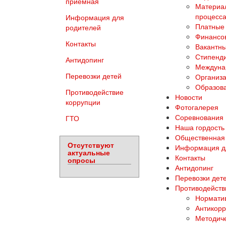
приемная
Материал
процесса
Информация для
Платные 
родителей
Финансов
Контакты
Вакантны
Стипенд
Антидопинг
Междуна
Перевозки детей
Организа
Образова
Противодействие
Новости
коррупции
Фотогалерея
Соревнования
ГТО
Наша гордость
Общественная
Отсутствуют
Информация д
актуальные
Контакты
опросы
Антидопинг
Перевозки дет
Противодейств
Норматив
Антикорр
Методич