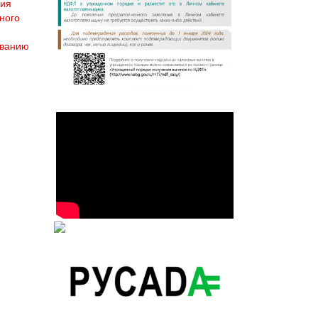
ния
ного
ованию