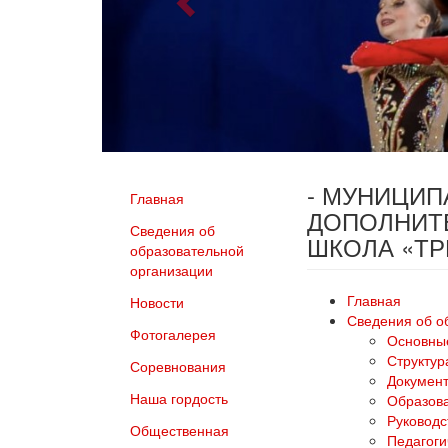
- МУНИЦИ
Главная
ДОПОЛНИТ
Сведения об
ШКОЛА «Т
образовательной
организации
Главная
Новости
Сведения об о
Фотогалерея
Основны
Структур
Соревнования
Докумен
Наша гордость
Образов
Руководс
Общественная
Педагоги