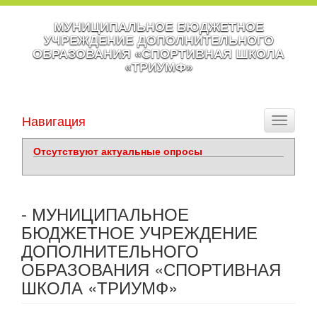
МУНИЦИПАЛЬНОЕ БЮДЖЕТНОЕ
УЧРЕЖДЕНИЕ ДОПОЛНИТЕЛЬНОГО
ОБРАЗОВАНИЯ «СПОРТИВНАЯ ШКОЛА
«ТРИУМФ»
Навигация
Toggle
navigati
Отсутствуют актуальные опросы
- МУНИЦИПАЛЬНОЕ
БЮДЖЕТНОЕ УЧРЕЖДЕНИЕ
ДОПОЛНИТЕЛЬНОГО
ОБРАЗОВАНИЯ «СПОРТИВНАЯ
ШКОЛА «ТРИУМФ»