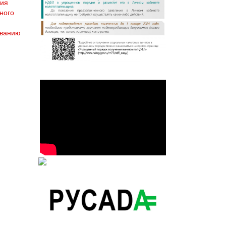
ния
ного
ованию