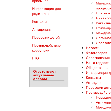
приемная
Материал
процесса
Информация для
Платные 
родителей
Финансов
Контакты
Вакантны
Стипенд
Антидопинг
Междуна
Перевозки детей
Организа
Образова
Противодействие
Новости
коррупции
Фотогалерея
Соревнования
ГТО
Наша гордость
Общественная
Отсутствуют
Информация д
актуальные
Контакты
опросы
Антидопинг
Перевозки дет
Противодейств
Норматив
Антикорр
Методич