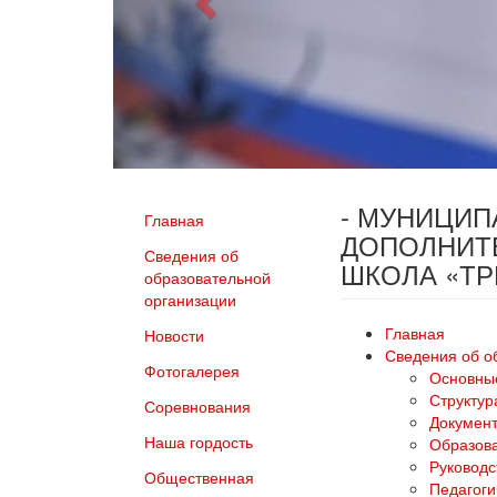
- МУНИЦИ
Главная
ДОПОЛНИТ
Сведения об
ШКОЛА «Т
образовательной
организации
Главная
Новости
Сведения об о
Фотогалерея
Основны
Структур
Соревнования
Докумен
Наша гордость
Образов
Руководс
Общественная
Педагоги