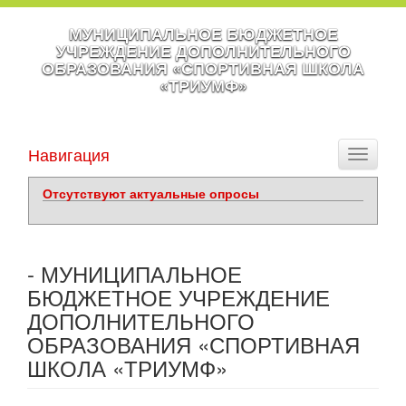
МУНИЦИПАЛЬНОЕ БЮДЖЕТНОЕ
УЧРЕЖДЕНИЕ ДОПОЛНИТЕЛЬНОГО
ОБРАЗОВАНИЯ «СПОРТИВНАЯ ШКОЛА
«ТРИУМФ»
Навигация
Toggle
navigati
Отсутствуют актуальные опросы
- МУНИЦИПАЛЬНОЕ
БЮДЖЕТНОЕ УЧРЕЖДЕНИЕ
ДОПОЛНИТЕЛЬНОГО
ОБРАЗОВАНИЯ «СПОРТИВНАЯ
ШКОЛА «ТРИУМФ»