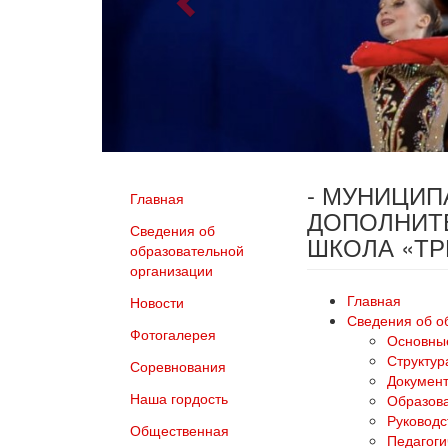
- МУНИЦИ
Главная
ДОПОЛНИТ
Сведения об
ШКОЛА «Т
образовательной
организации
Главная
Новости
Сведения об о
Фотогалерея
Основны
Структур
Соревнования
Докумен
Наша гордость
Образов
Руководс
Общественная
Педагоги