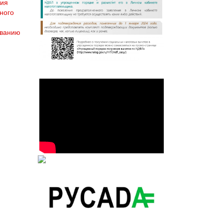
ния
ного
ованию