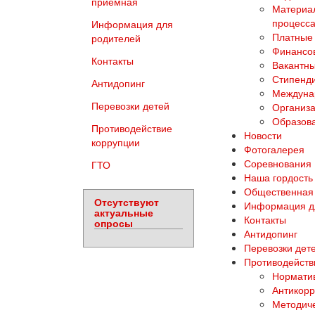
приемная
Материал
процесса
Информация для
Платные 
родителей
Финансов
Контакты
Вакантны
Стипенд
Антидопинг
Междуна
Перевозки детей
Организа
Образова
Противодействие
Новости
коррупции
Фотогалерея
Соревнования
ГТО
Наша гордость
Общественная
Отсутствуют
Информация д
актуальные
Контакты
опросы
Антидопинг
Перевозки дет
Противодейств
Норматив
Антикорр
Методич