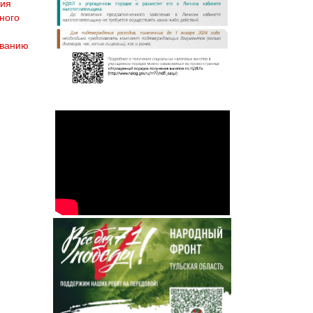
ния
ного
ованию