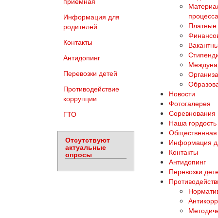
приемная
Материал
процесса
Информация для
Платные 
родителей
Финансов
Контакты
Вакантны
Стипенд
Антидопинг
Междуна
Перевозки детей
Организа
Образова
Противодействие
Новости
коррупции
Фотогалерея
Соревнования
ГТО
Наша гордость
Общественная
Отсутствуют
Информация д
актуальные
Контакты
опросы
Антидопинг
Перевозки дет
Противодейств
Норматив
Антикорр
Методич