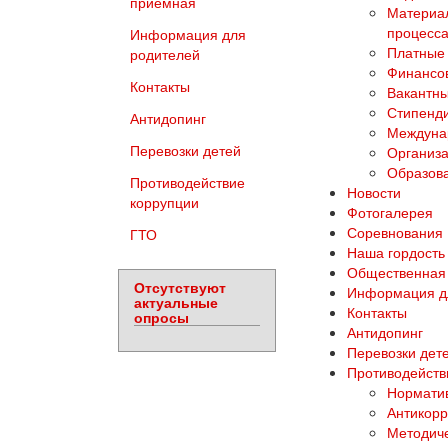
приемная
Материал
процесса
Информация для
Платные 
родителей
Финансов
Контакты
Вакантны
Стипенд
Антидопинг
Междуна
Перевозки детей
Организа
Образова
Противодействие
Новости
коррупции
Фотогалерея
Соревнования
ГТО
Наша гордость
Общественная
Отсутствуют
Информация д
актуальные
Контакты
опросы
Антидопинг
Перевозки дет
Противодейств
Норматив
Антикорр
Методич