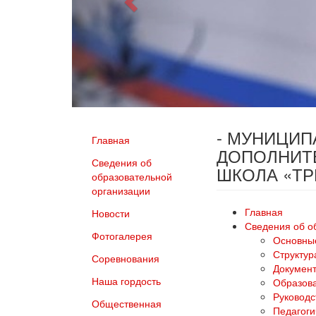
- МУНИЦИ
Главная
ДОПОЛНИТ
Сведения об
ШКОЛА «Т
образовательной
организации
Главная
Новости
Сведения об о
Фотогалерея
Основны
Структур
Соревнования
Докумен
Наша гордость
Образов
Руководс
Общественная
Педагоги