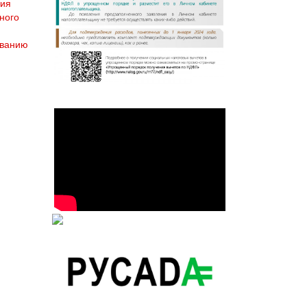
ния
ного
ованию