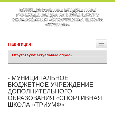
МУНИЦИПАЛЬНОЕ БЮДЖЕТНОЕ
УЧРЕЖДЕНИЕ ДОПОЛНИТЕЛЬНОГО
ОБРАЗОВАНИЯ «СПОРТИВНАЯ ШКОЛА
«ТРИУМФ»
Навигация
Toggle
navigati
Отсутствуют актуальные опросы
- МУНИЦИПАЛЬНОЕ
БЮДЖЕТНОЕ УЧРЕЖДЕНИЕ
ДОПОЛНИТЕЛЬНОГО
ОБРАЗОВАНИЯ «СПОРТИВНАЯ
ШКОЛА «ТРИУМФ»