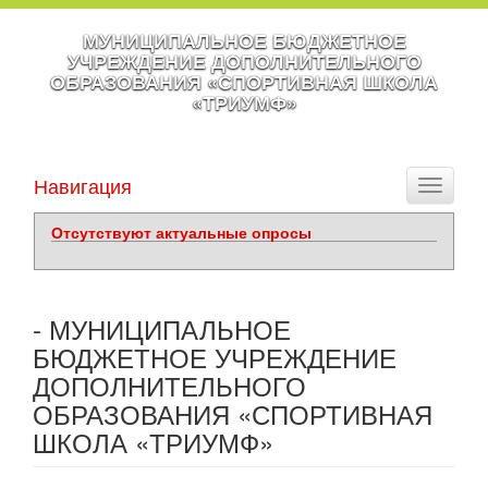
МУНИЦИПАЛЬНОЕ БЮДЖЕТНОЕ
УЧРЕЖДЕНИЕ ДОПОЛНИТЕЛЬНОГО
ОБРАЗОВАНИЯ «СПОРТИВНАЯ ШКОЛА
«ТРИУМФ»
Навигация
Toggle
navigati
Отсутствуют актуальные опросы
- МУНИЦИПАЛЬНОЕ
БЮДЖЕТНОЕ УЧРЕЖДЕНИЕ
ДОПОЛНИТЕЛЬНОГО
ОБРАЗОВАНИЯ «СПОРТИВНАЯ
ШКОЛА «ТРИУМФ»