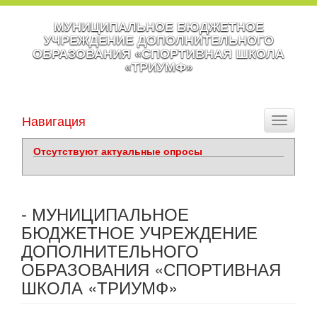
МУНИЦИПАЛЬНОЕ БЮДЖЕТНОЕ
УЧРЕЖДЕНИЕ ДОПОЛНИТЕЛЬНОГО
ОБРАЗОВАНИЯ «СПОРТИВНАЯ ШКОЛА
«ТРИУМФ»
Навигация
Toggle
navigati
Отсутствуют актуальные опросы
- МУНИЦИПАЛЬНОЕ
БЮДЖЕТНОЕ УЧРЕЖДЕНИЕ
ДОПОЛНИТЕЛЬНОГО
ОБРАЗОВАНИЯ «СПОРТИВНАЯ
ШКОЛА «ТРИУМФ»