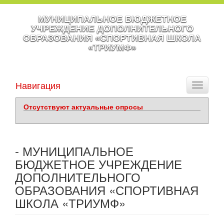
МУНИЦИПАЛЬНОЕ БЮДЖЕТНОЕ
УЧРЕЖДЕНИЕ ДОПОЛНИТЕЛЬНОГО
ОБРАЗОВАНИЯ «СПОРТИВНАЯ ШКОЛА
«ТРИУМФ»
Навигация
Toggle
navigati
Отсутствуют актуальные опросы
- МУНИЦИПАЛЬНОЕ
БЮДЖЕТНОЕ УЧРЕЖДЕНИЕ
ДОПОЛНИТЕЛЬНОГО
ОБРАЗОВАНИЯ «СПОРТИВНАЯ
ШКОЛА «ТРИУМФ»