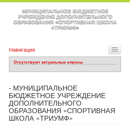
МУНИЦИПАЛЬНОЕ БЮДЖЕТНОЕ
УЧРЕЖДЕНИЕ ДОПОЛНИТЕЛЬНОГО
ОБРАЗОВАНИЯ «СПОРТИВНАЯ ШКОЛА
«ТРИУМФ»
Навигация
Toggle
navigati
Отсутствуют актуальные опросы
- МУНИЦИПАЛЬНОЕ
БЮДЖЕТНОЕ УЧРЕЖДЕНИЕ
ДОПОЛНИТЕЛЬНОГО
ОБРАЗОВАНИЯ «СПОРТИВНАЯ
ШКОЛА «ТРИУМФ»