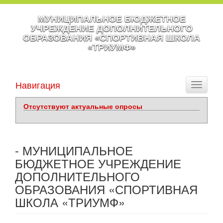
МУНИЦИПАЛЬНОЕ БЮДЖЕТНОЕ
УЧРЕЖДЕНИЕ ДОПОЛНИТЕЛЬНОГО
ОБРАЗОВАНИЯ «СПОРТИВНАЯ ШКОЛА
«ТРИУМФ»
Навигация
Toggle
navigati
Отсутствуют актуальные опросы
- МУНИЦИПАЛЬНОЕ
БЮДЖЕТНОЕ УЧРЕЖДЕНИЕ
ДОПОЛНИТЕЛЬНОГО
ОБРАЗОВАНИЯ «СПОРТИВНАЯ
ШКОЛА «ТРИУМФ»