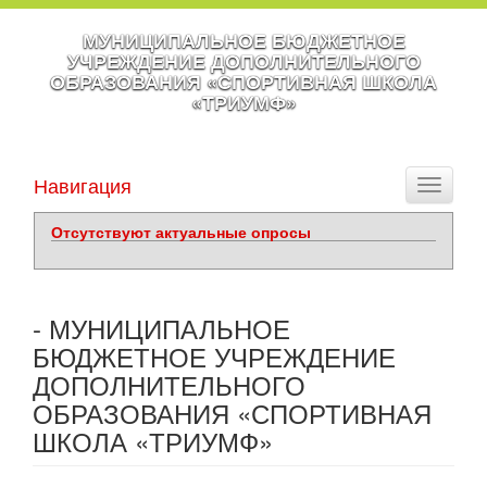
МУНИЦИПАЛЬНОЕ БЮДЖЕТНОЕ
УЧРЕЖДЕНИЕ ДОПОЛНИТЕЛЬНОГО
ОБРАЗОВАНИЯ «СПОРТИВНАЯ ШКОЛА
«ТРИУМФ»
Навигация
Toggle
navigati
Отсутствуют актуальные опросы
- МУНИЦИПАЛЬНОЕ
БЮДЖЕТНОЕ УЧРЕЖДЕНИЕ
ДОПОЛНИТЕЛЬНОГО
ОБРАЗОВАНИЯ «СПОРТИВНАЯ
ШКОЛА «ТРИУМФ»