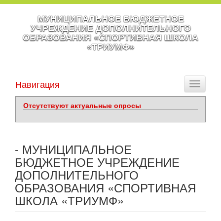
МУНИЦИПАЛЬНОЕ БЮДЖЕТНОЕ
УЧРЕЖДЕНИЕ ДОПОЛНИТЕЛЬНОГО
ОБРАЗОВАНИЯ «СПОРТИВНАЯ ШКОЛА
«ТРИУМФ»
Навигация
Toggle
navigati
Отсутствуют актуальные опросы
- МУНИЦИПАЛЬНОЕ
БЮДЖЕТНОЕ УЧРЕЖДЕНИЕ
ДОПОЛНИТЕЛЬНОГО
ОБРАЗОВАНИЯ «СПОРТИВНАЯ
ШКОЛА «ТРИУМФ»