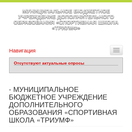
МУНИЦИПАЛЬНОЕ БЮДЖЕТНОЕ
УЧРЕЖДЕНИЕ ДОПОЛНИТЕЛЬНОГО
ОБРАЗОВАНИЯ «СПОРТИВНАЯ ШКОЛА
«ТРИУМФ»
Навигация
Toggle
navigati
Отсутствуют актуальные опросы
- МУНИЦИПАЛЬНОЕ
БЮДЖЕТНОЕ УЧРЕЖДЕНИЕ
ДОПОЛНИТЕЛЬНОГО
ОБРАЗОВАНИЯ «СПОРТИВНАЯ
ШКОЛА «ТРИУМФ»