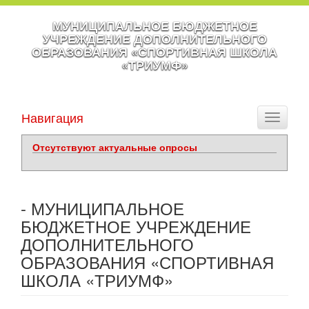
МУНИЦИПАЛЬНОЕ БЮДЖЕТНОЕ
УЧРЕЖДЕНИЕ ДОПОЛНИТЕЛЬНОГО
ОБРАЗОВАНИЯ «СПОРТИВНАЯ ШКОЛА
«ТРИУМФ»
Навигация
Toggle
navigati
Отсутствуют актуальные опросы
- МУНИЦИПАЛЬНОЕ
БЮДЖЕТНОЕ УЧРЕЖДЕНИЕ
ДОПОЛНИТЕЛЬНОГО
ОБРАЗОВАНИЯ «СПОРТИВНАЯ
ШКОЛА «ТРИУМФ»