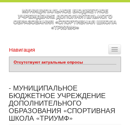
МУНИЦИПАЛЬНОЕ БЮДЖЕТНОЕ
УЧРЕЖДЕНИЕ ДОПОЛНИТЕЛЬНОГО
ОБРАЗОВАНИЯ «СПОРТИВНАЯ ШКОЛА
«ТРИУМФ»
Навигация
Toggle
navigati
Отсутствуют актуальные опросы
- МУНИЦИПАЛЬНОЕ
БЮДЖЕТНОЕ УЧРЕЖДЕНИЕ
ДОПОЛНИТЕЛЬНОГО
ОБРАЗОВАНИЯ «СПОРТИВНАЯ
ШКОЛА «ТРИУМФ»