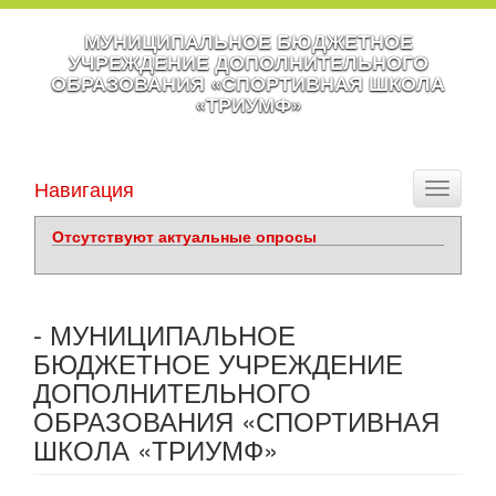
МУНИЦИПАЛЬНОЕ БЮДЖЕТНОЕ
УЧРЕЖДЕНИЕ ДОПОЛНИТЕЛЬНОГО
ОБРАЗОВАНИЯ «СПОРТИВНАЯ ШКОЛА
«ТРИУМФ»
Навигация
Toggle
navigati
Отсутствуют актуальные опросы
- МУНИЦИПАЛЬНОЕ
БЮДЖЕТНОЕ УЧРЕЖДЕНИЕ
ДОПОЛНИТЕЛЬНОГО
ОБРАЗОВАНИЯ «СПОРТИВНАЯ
ШКОЛА «ТРИУМФ»