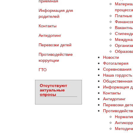
приемная
Материал
процесса
Информация для
Платные 
родителей
Финансов
Контакты
Вакантны
Стипенд
Антидопинг
Междуна
Перевозки детей
Организа
Образова
Противодействие
Новости
коррупции
Фотогалерея
Соревнования
ГТО
Наша гордость
Общественная
Отсутствуют
Информация д
актуальные
Контакты
опросы
Антидопинг
Перевозки дет
Противодейств
Норматив
Антикорр
Методич