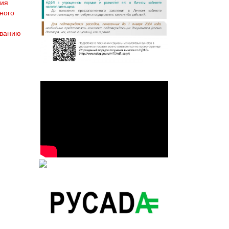
ния
ного
ованию