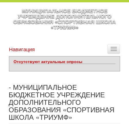
МУНИЦИПАЛЬНОЕ БЮДЖЕТНОЕ
УЧРЕЖДЕНИЕ ДОПОЛНИТЕЛЬНОГО
ОБРАЗОВАНИЯ «СПОРТИВНАЯ ШКОЛА
«ТРИУМФ»
Навигация
Toggle
navigati
Отсутствуют актуальные опросы
- МУНИЦИПАЛЬНОЕ
БЮДЖЕТНОЕ УЧРЕЖДЕНИЕ
ДОПОЛНИТЕЛЬНОГО
ОБРАЗОВАНИЯ «СПОРТИВНАЯ
ШКОЛА «ТРИУМФ»