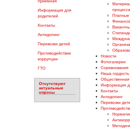
приемная
Материал
процесса
Информация для
Платные 
родителей
Финансов
Контакты
Вакантны
Стипенд
Антидопинг
Междуна
Перевозки детей
Организа
Образова
Противодействие
Новости
коррупции
Фотогалерея
Соревнования
ГТО
Наша гордость
Общественная
Отсутствуют
Информация д
актуальные
Контакты
опросы
Антидопинг
Перевозки дет
Противодейств
Норматив
Антикорр
Методич