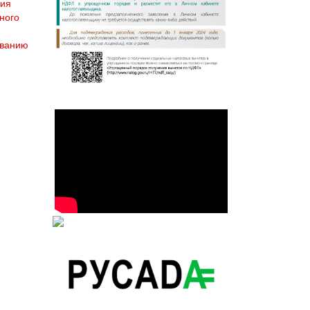
ния
ного
ованию